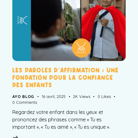
LES PAROLES D’AFFIRMATION : UNE
FONDATION POUR LA CONFIANCE
DES ENFANTS
AYO BLOG
16 avril, 2025
2K
Views
0
Likes
0
Comments
Regardez votre enfant dans les yeux et
prononcez des phrases comme « Tu es
important », « Tu es aimé », « Tu es unique ».