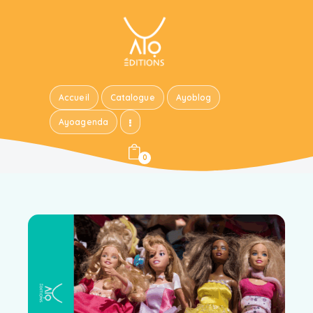
Accueil
Catalogue
Ayoblog
Ayoagenda
0