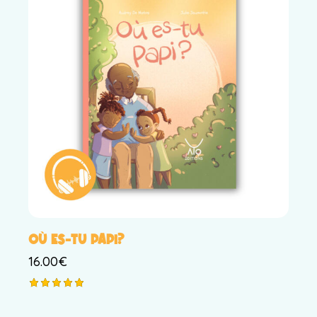
OÙ ES-TU PAPI?
16.00
€
Note
5.00