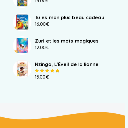
14.00
€
Tu es mon plus beau cadeau
16.00
€
Zuri et les mots magiques
12.00
€
Nzinga, L'Éveil de la lionne
15.00
€
Note
5.00
sur 5