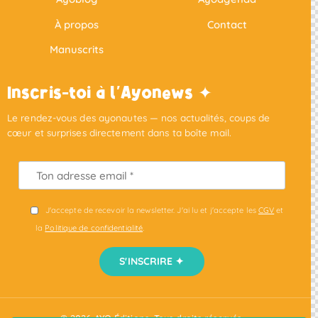
À propos
Contact
Manuscrits
Inscris-toi à l'Ayonews ✦
Le rendez-vous des ayonautes — nos actualités, coups de
cœur et surprises directement dans ta boîte mail.
J'accepte de recevoir la newsletter. J'ai lu et j'accepte les
CGV
et
la
Politique de confidentialité
.
S'INSCRIRE ✦