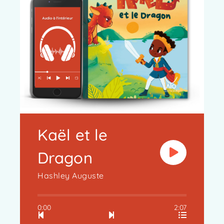
Kaël et le
Dragon
Hashley Auguste
0:00
2:07