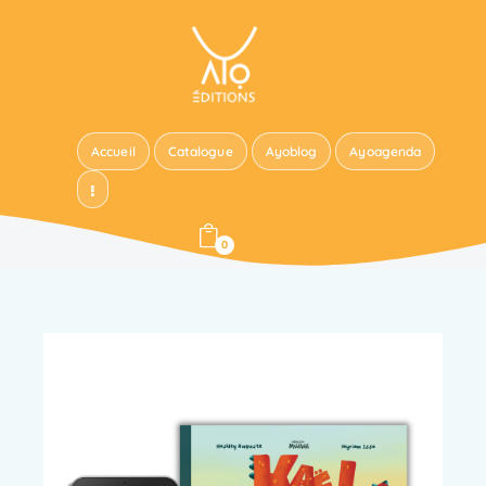
Accueil
Catalogue
Ayoblog
Ayoagenda
0