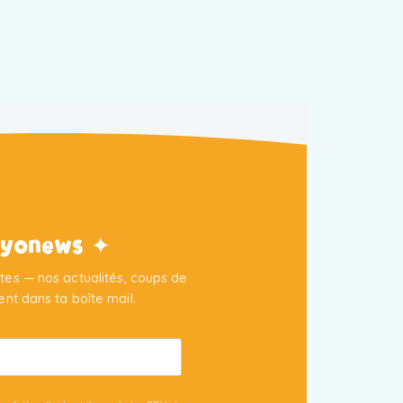
'Ayonews ✦
es — nos actualités, coups de
nt dans ta boîte mail.